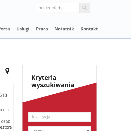
ferta
Usługi
Praca
Notatnik
Kontakt
Kryteria
wyszukiwania
613
hcesz
, osób
westora