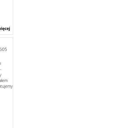
ięcej
605
m
-
y
ałem
entujemy