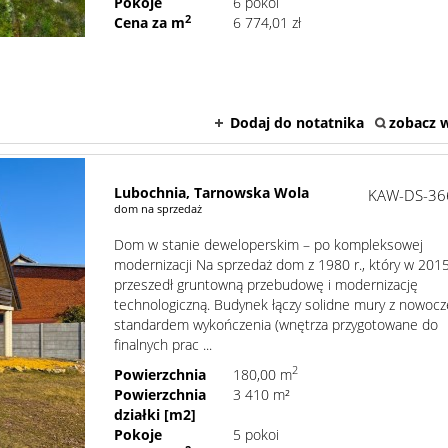
Pokoje
6 pokoi
2
Cena za m
6 774,01 zł
Dodaj do notatnika
zobacz w
Lubochnia,
Tarnowska Wola
KAW-DS-36
dom na sprzedaż
Dom w stanie deweloperskim – po kompleksowej
modernizacji Na sprzedaż dom z 1980 r., który w 201
przeszedł gruntowną przebudowę i modernizację
technologiczną. Budynek łączy solidne mury z nowoc
standardem wykończenia (wnętrza przygotowane do
finalnych prac ...
2
Powierzchnia
180,00 m
Powierzchnia
3 410 m²
działki [m2]
Pokoje
5 pokoi