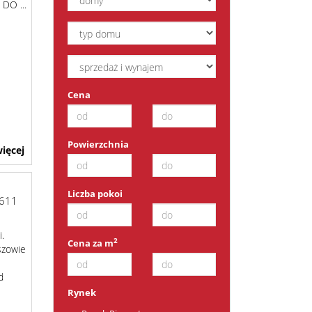
 ...
Cena
Powierzchnia
ięcej
Liczba pokoi
611
i.
2
Cena za m
szowie
d
Rynek