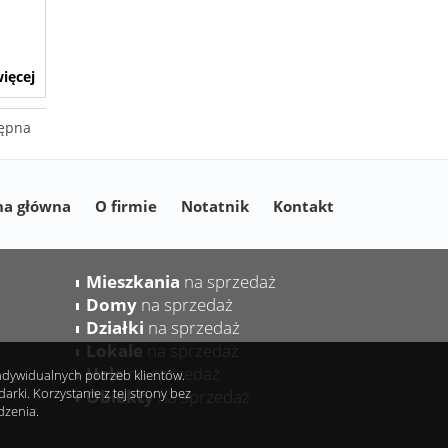
ięcej
ępna
na główna
O firmie
Notatnik
Kontakt
Mieszkania
na sprzedaż
Domy
na sprzedaż
Działki
na sprzedaż
Lokale
na sprzedaż
Hale
na sprzedaż
indywidualnych potrzeb klientów.
ki. Korzystanie z tej strony bez
Obiekty
na sprzedaż
dzenia.