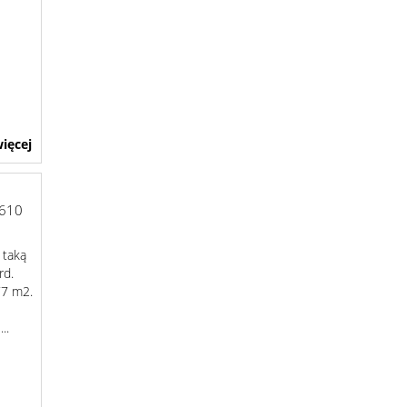
ięcej
610
 taką
ard.
77 m2.
..