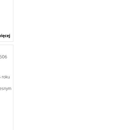
ięcej
606
5 roku
zesnym