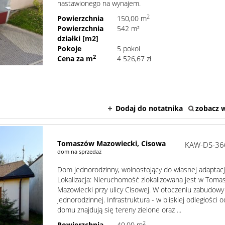
nastawionego na wynajem. DO
2
Powierzchnia
150,00 m
Powierzchnia
542 m²
działki [m2]
Pokoje
5 pokoi
2
Cena za m
4 526,67 zł
Dodaj do notatnika
zobacz w
Tomaszów Mazowiecki,
Cisowa
KAW-DS-36
dom na sprzedaż
Dom jednorodzinny, wolnostojący do własnej adaptacj
Lokalizacja: Nieruchomość zlokalizowana jest w Toma
Mazowiecki przy ulicy Cisowej. W otoczeniu zabudowy
jednorodzinnej. Infrastruktura - w bliskiej odległości o
domu znajdują się tereny zielone oraz ...
2
Powierzchnia
40,00 m