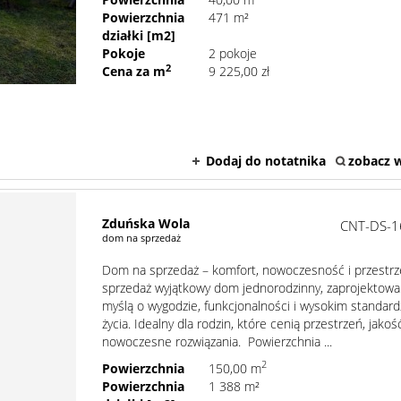
Powierzchnia
471 m²
działki [m2]
Pokoje
2 pokoje
2
Cena za m
9 225,00 zł
Dodaj do notatnika
zobacz w
Zduńska Wola
CNT-DS-1
dom na sprzedaż
Dom na sprzedaż – komfort, nowoczesność i przestrz
sprzedaż wyjątkowy dom jednorodzinny, zaprojektowa
myślą o wygodzie, funkcjonalności i wysokim standard
życia. Idealny dla rodzin, które cenią przestrzeń, jakoś
nowoczesne rozwiązania. Powierzchnia ...
2
Powierzchnia
150,00 m
Powierzchnia
1 388 m²