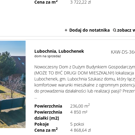
2
Cena za m
3 722,22 zł
Dodaj do notatnika
zobacz w
Lubochnia,
Lubochenek
KAW-DS-36
dom na sprzedaż
Nowoczesny Dom z Dużym Budynkiem Gospodarczy
(MOŻE TO BYĆ DRUGI DOM MIESZKALNY) lokalizacja 
Lubochenek, gm. Lubochnia Szukasz domu, który łącz
komfortowe warunki mieszkalne z ogromnym potencj
do prowadzenia działalności lub realizacji pasji? Prez
...
2
Powierzchnia
236,00 m
Powierzchnia
4 850 m²
działki [m2]
Pokoje
5 pokoi
2
Cena za m
4 868,64 zł