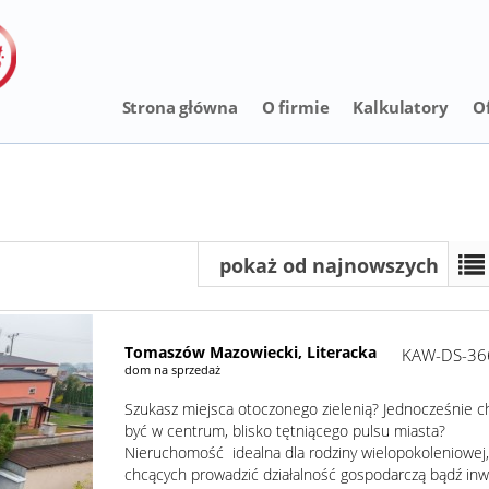
Strona główna
O firmie
Kalkulatory
O
pokaż od najnowszych
Tomaszów Mazowiecki,
Literacka
KAW-DS-36
dom na sprzedaż
Szukasz miejsca otoczonego zielenią? Jednocześnie c
być w centrum, blisko tętniącego pulsu miasta?
Nieruchomość idealna dla rodziny wielopokoleniowej
chcących prowadzić działalność gospodarczą bądź in