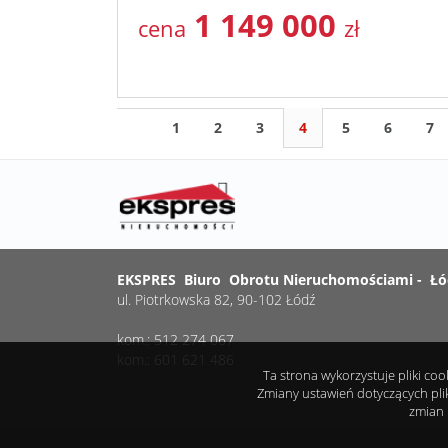
1 149 000
cena
zł
1
2
3
4
5
6
7
EKSPRES Biuro Obrotu Nieruchomościami - Łó
ul. Piotrkowska 82, 90-102 Łódź
kom.: 512 274 067
kom.: 601 621 486
Ta strona wykorzystuje pliki co
Zmiany ustawień dotyczących pli
zmian 