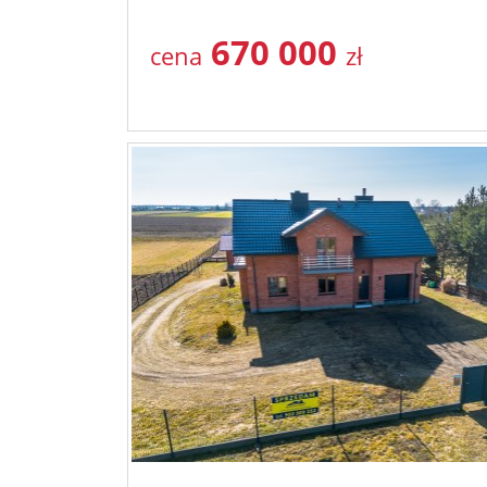
670 000
cena
zł