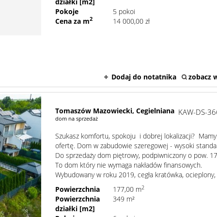
działki [m2]
Pokoje
5 pokoi
2
Cena za m
14 000,00 zł
Dodaj do notatnika
zobacz w
Tomaszów Mazowiecki,
Cegielniana
KAW-DS-36
dom na sprzedaż
Szukasz komfortu, spokoju i dobrej lokalizacji? Mamy
ofertę. Dom w zabudowie szeregowej - wysoki stand
Do sprzedaży dom piętrowy, podpiwniczony o pow. 1
To dom który nie wymaga nakładów finansowych.
Wybudowany w roku 2019, cegła kratówka, ocieplony, .
2
Powierzchnia
177,00 m
Powierzchnia
349 m²
działki [m2]