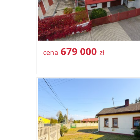
679 000
cena
zł