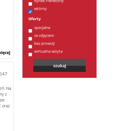
Rynek Pierwotny
wtórny
Oferty
specjalne
ze zdjęciem
bez prowizji
wirtualna wizyta
ięcej
647
eń. Na
ny z
zie
ć oraz