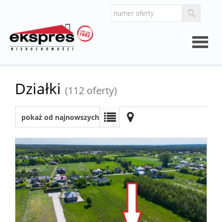
Strona
Działki
(112 oferty)
główna
O
pokaż od najnowszych
firmie
Kalkul
Kalkula
kosztó