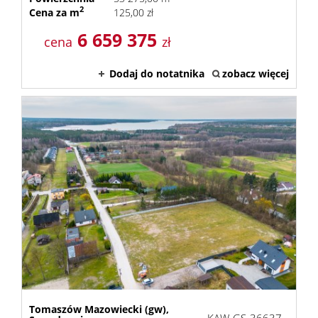
2
Cena za m
125,00 zł
6 659 375
cena
zł
Dodaj do notatnika
zobacz więcej
Tomaszów Mazowiecki (gw),