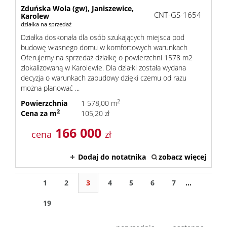
Zduńska Wola (gw),
Janiszewice,
CNT-GS-1654
Karolew
działka na sprzedaż
Działka doskonała dla osób szukających miejsca pod
budowę własnego domu w komfortowych warunkach
Oferujemy na sprzedaż działkę o powierzchni 1578 m2
zlokalizowaną w Karolewie. Dla działki została wydana
decyzja o warunkach zabudowy dzięki czemu od razu
można planować ...
2
Powierzchnia
1 578,00 m
2
Cena za m
105,20 zł
166 000
cena
zł
Dodaj do notatnika
zobacz więcej
1
2
3
4
5
6
7
...
19