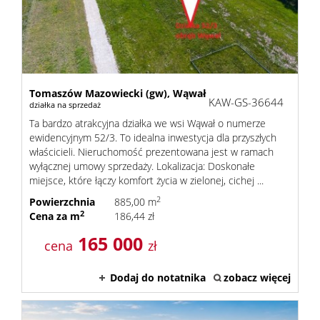
Kalkula
kredyt
Tomaszów Mazowiecki (gw),
Wąwał
KAW-GS-36644
działka na sprzedaż
Ta bardzo atrakcyjna działka we wsi Wąwał o numerze
Oferta
ewidencyjnym 52/3. To idealna inwestycja dla przyszłych
właścicieli. Nieruchomość prezentowana jest w ramach
wyłącznej umowy sprzedaży. Lokalizacja: Doskonałe
miejsce, które łączy komfort życia w zielonej, cichej ...
Usługi
2
Powierzchnia
885,00 m
2
Cena za m
186,44 zł
Admini
165 000
cena
zł
Dodaj do notatnika
zobacz więcej
i