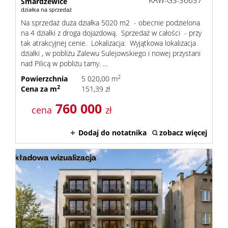
KAW-GS-36637
Smardzewice
działka na sprzedaż
Na sprzedaż duża działka 5020 m2 - obecnie podzielona
na 4 działki z droga dojazdową. Sprzedaż w całości - przy
tak atrakcyjnej cenie. Lokalizacja: Wyjątkowa lokalizacja
działki , w pobliżu Zalewu Sulejowskiego i nowej przystani
nad Pilicą w pobliżu tamy. ...
2
Powierzchnia
5 020,00 m
2
Cena za m
151,39 zł
760 000
cena
zł
Dodaj do notatnika
zobacz więcej