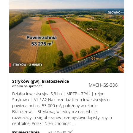
zarządz
Zarządz
najme
Praca
Stryków (gw),
Bratoszewice
MACH-GS-308
działka na sprzedaż
Notatn
Działka inwestycyjna 5,3 ha | MPZP - 7P/U | rejon
Strykowa | A1 / A2 Na sprzedaż teren inwestycyjny o
powierzchni ok. 53 000 m², położony w rejonie
Bratoszewic i Strykowa, w jednym z najszybciej
Kontak
rozwijających się obszarów przemysłowo-logistycznych
centralnej Polski. Nieruchomość ...
2
Powierzchnia
53 275,00 m