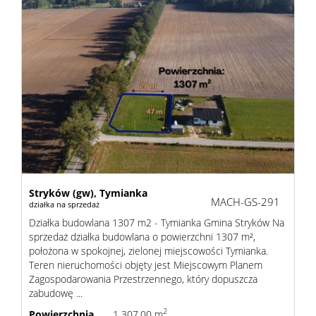
zarządz
Zarządz
najme
Praca
Stryków (gw),
Tymianka
MACH-GS-291
działka na sprzedaż
Notatn
Działka budowlana 1307 m2 - Tymianka Gmina Stryków Na
sprzedaż działka budowlana o powierzchni 1307 m²,
położona w spokojnej, zielonej miejscowości Tymianka.
Teren nieruchomości objęty jest Miejscowym Planem
Kontak
Zagospodarowania Przestrzennego, który dopuszcza
zabudowę ...
2
Powierzchnia
1 307,00 m