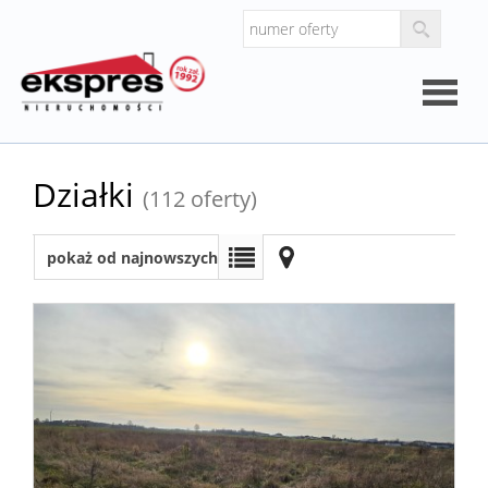
Strona
Działki
(112 oferty)
główna
O
pokaż od najnowszych
firmie
Kalkul
Kalkula
kosztó