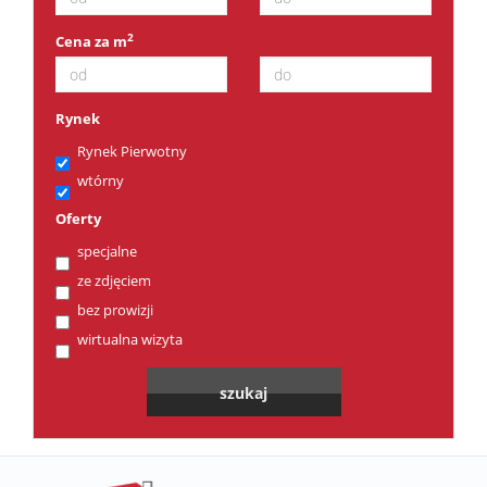
2
Cena za m
Rynek
Rynek Pierwotny
wtórny
Oferty
specjalne
ze zdjęciem
bez prowizji
wirtualna wizyta