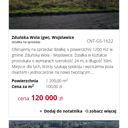
Kalkula
kredyt
Zduńska Wola (gw),
Wojsławice
CNT-GS-1622
działka na sprzedaż
Oferujemy na sprzedaż działkę o powierzchni 1200 m2 w
Oferta
gminie Zduńska Wola - Wojsławice. Działka w kształcie
prostokąta o wymiarach szerokość 24 m, a długość 50m.
Miejsce dla tych, którzy szukają spokoju i wyciszenia poza
miastem i jednocześnie na nowo tworzącym ...
Usługi
2
Powierzchnia
1 200,00 m
2
Cena za m
100,00 zł
Admini
120 000
cena
zł
Dodaj do notatnika
zobacz więcej
i