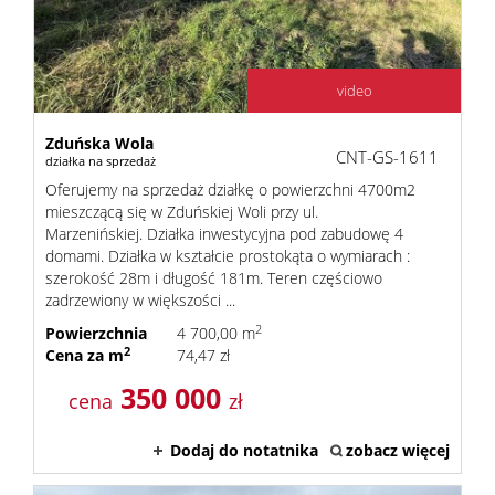
video
Zduńska Wola
CNT-GS-1611
działka na sprzedaż
Oferujemy na sprzedaż działkę o powierzchni 4700m2
mieszczącą się w Zduńskiej Woli przy ul.
Marzenińskiej. Działka inwestycyjna pod zabudowę 4
domami. Działka w kształcie prostokąta o wymiarach :
szerokość 28m i długość 181m. Teren częściowo
zadrzewiony w większości ...
2
Powierzchnia
4 700,00 m
2
Cena za m
74,47 zł
350 000
cena
zł
Dodaj do notatnika
zobacz więcej