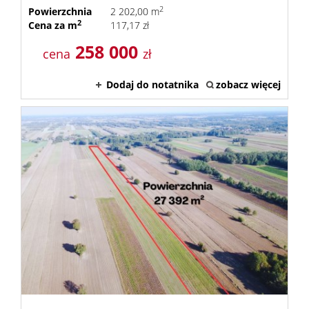
2
Powierzchnia
2 202,00 m
2
Cena za m
117,17 zł
258 000
cena
zł
Dodaj do notatnika
zobacz więcej