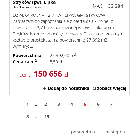
Stryków (gw),
Lipka
MACH-GS-284
działka na sprzedaż
DZIAŁKA ROLNA - 2,7 HA - LIPKA GM. STRYKÓW
Zapraszam do zapoznania się z ofertą działki rolnej o
powierzchni 2,7 ha zlokalizowanej we wsi Lipka w gminie
Stryków. Nieruchomość gruntowa: ✅Działka o regularnym
kształcie prostokąta ma powierzchnię 27 392 m2 i
wymiary: ...
2
Powierzchnia
27 392,00 m
2
Cena za m
5,50 zł
150 656
cena
zł
Dodaj do notatnika
zobacz więcej
1
...
2
3
4
5
6
7
8
...
19
poprzednia
następna