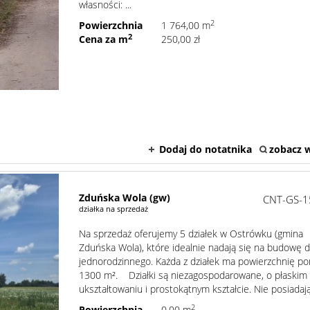
własności: ...
2
Powierzchnia
1 764,00 m
2
Cena za m
250,00 zł
Dodaj do notatnika
zobacz w
Zduńska Wola (gw)
CNT-GS-1
działka na sprzedaż
Na sprzedaż oferujemy 5 działek w Ostrówku (gmina
Zduńska Wola), które idealnie nadają się na budowę
jednorodzinnego. Każda z działek ma powierzchnię p
1300 m². Działki są niezagospodarowane, o płaskim
ukształtowaniu i prostokątnym kształcie. Nie posiadają 
2
Powierzchnia
0,00 m