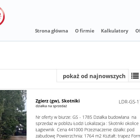
Strona główna
O firmie
Kalkulatory
O
pokaż od najnowszych
Zgierz (gw),
Skotniki
LDR-GS-1
działka na sprzedaż
Nr oferty w biurze: GS - 1785 Działka budowlana na
sprzedaż w pobliżu Łodzi Lokalizacja : Skotniki okolice
Łagiewnik Cena 441000 Przeznaczenie działki: pod
zabudowę Powierzchnia: 1764 m2 Kształt: trapez For