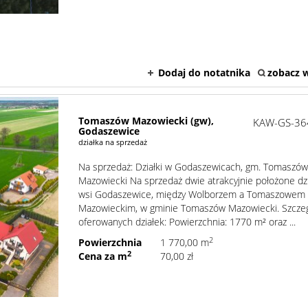
Dodaj do notatnika
zobacz w
Tomaszów Mazowiecki (gw),
KAW-GS-36
Godaszewice
działka na sprzedaż
Na sprzedaż: Działki w Godaszewicach, gm. Tomaszó
Mazowiecki Na sprzedaż dwie atrakcyjnie położone dzi
wsi Godaszewice, między Wolborzem a Tomaszowem
Mazowieckim, w gminie Tomaszów Mazowiecki. Szcze
oferowanych działek: Powierzchnia: 1770 m² oraz ...
2
Powierzchnia
1 770,00 m
2
Cena za m
70,00 zł