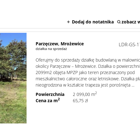
Dodaj do notatnika
zobacz w
Parzęczew,
Mrożewice
LDR-GS-1
działka na sprzedaż
Oferujmy do sprzedaży działkę budowlaną w malownic
okolicy Parzęczew – Mrożewice. Działka o powierzchni
2099m2 objęta MPZP jako teren przeznaczony pod
mieszkalnictwo całoroczne oraz letniskowe. Działka pł
nieogrodzona w kształcie trapeza jest porośnięta ...
2
Powierzchnia
2 099,00 m
2
Cena za m
65,75 zł