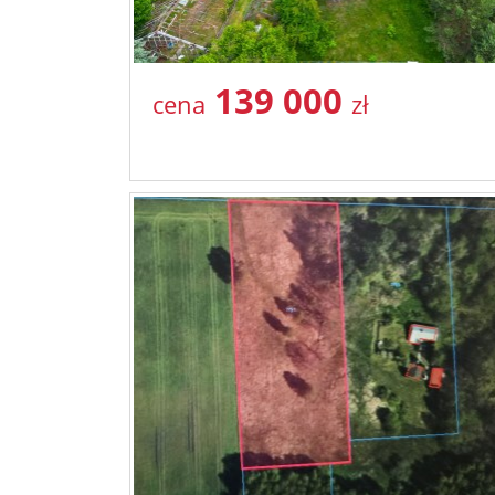
139 000
cena
zł