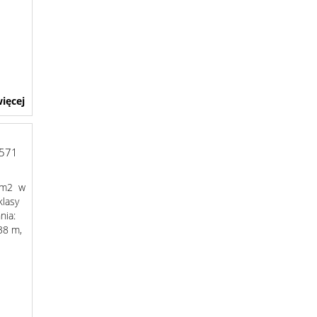
ięcej
571
8 m2 w
klasy
nia:
 38 m,