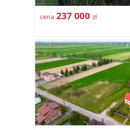
237 000
cena
zł