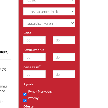
Cena
Powierzchnia
ięcej
2
Cena za m
573
Rynek
 domu
onad
Rynek Pierwotny
wtórny
...
Oferty