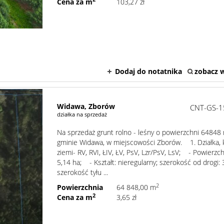
Cena za m
103,27 zł
Dodaj do notatnika
zobacz w
Widawa,
Zborów
CNT-GS-1
działka na sprzedaż
Na sprzedaż grunt rolno - leśny o powierzchni 6484
gminie Widawa, w miejscowości Zborów. 1. Działka, 
ziemi- RV, RVI, ŁIV, ŁV, PsV, Lzr/PsV, LsV; - Powierzch
5,14 ha; - Kształt: nieregularny; szerokość od drogi:
szerokość tyłu ...
2
Powierzchnia
64 848,00 m
2
Cena za m
3,65 zł