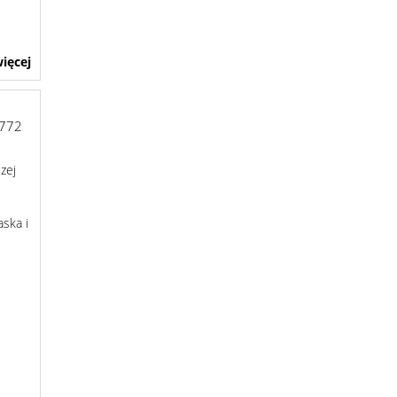
ięcej
772
zej
aska i