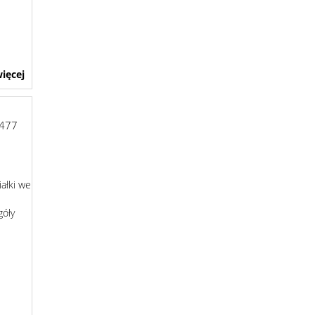
ięcej
477
w
ałki we
góły