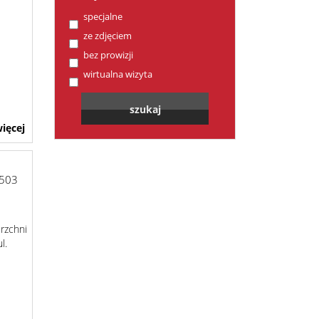
specjalne
ze zdjęciem
bez prowizji
wirtualna wizyta
ięcej
503
erzchni
l.