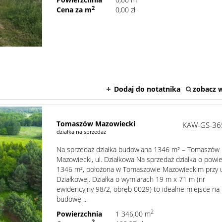
2
Cena za m
0,00 zł
Dodaj do notatnika
zobacz w
Tomaszów Mazowiecki
KAW-GS-36
działka na sprzedaż
Na sprzedaż działka budowlana 1346 m² – Tomaszów
Mazowiecki, ul. Działkowa Na sprzedaż działka o powi
1346 m², położona w Tomaszowie Mazowieckim przy u
Działkowej. Działka o wymiarach 19 m x 71 m (nr
ewidencyjny 98/2, obręb 0029) to idealne miejsce na
budowę ...
2
Powierzchnia
1 346,00 m
2