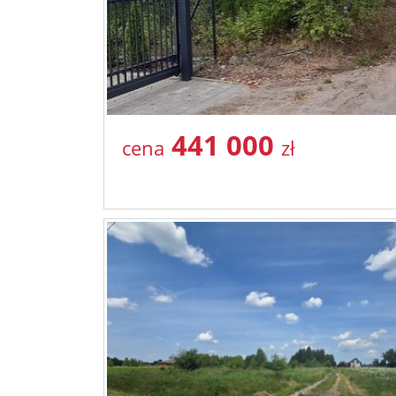
441 000
cena
zł