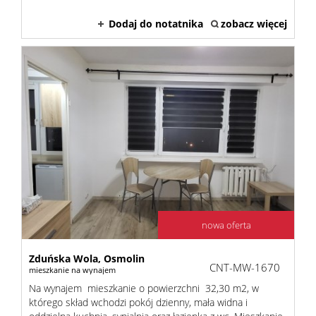
zarządz
Dodaj do notatnika
zobacz więcej
Zarządz
najme
Praca
Notatn
nowa oferta
Zduńska Wola,
Osmolin
Kontak
CNT-MW-1670
mieszkanie na wynajem
Na wynajem mieszkanie o powierzchni 32,30 m2, w
którego skład wchodzi pokój dzienny, mała widna i