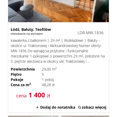
Łódź,
Bałuty,
Teofilów
LDR-MW-1836
mieszkanie na wynajem
kawalerka z balkonem | 29 m² | Rozkładowe | Bałuty –
okolice ul. Traktorowej i Aleksandrowskiej Numer oferty:
MW-1836 Do wynajęcia przytulne i funkcjonalne
mieszkanie 1-pokojowe o powierzchni 29 m², położone na
5. piętrze wieżowca w okolicy ulic Traktorowej i ...
2
Powierzchnia
29,00 m
Piętro
5
Pokoje
1 pokój
2
Cena za m
48,28 zł
1 400
cena
zł
Dodaj do notatnika
zobacz więcej