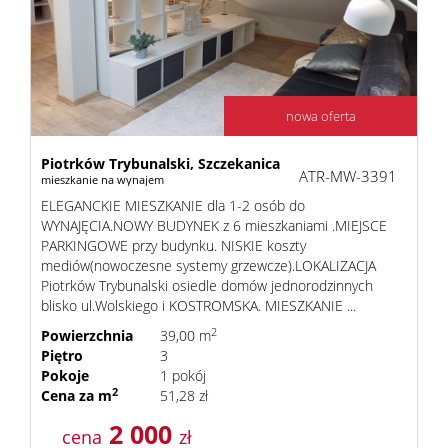
Kalkula
nowa oferta
kredyt
Piotrków Trybunalski,
Szczekanica
ATR-MW-3391
mieszkanie na wynajem
Oferta
ELEGANCKIE MIESZKANIE dla 1-2 osób do
WYNAJĘCIA.NOWY BUDYNEK z 6 mieszkaniami .MIEJSCE
PARKINGOWE przy budynku. NISKIE koszty
Usługi
mediów(nowoczesne systemy grzewcze).LOKALIZACJA
Piotrków Trybunalski osiedle domów jednorodzinnych
blisko ul.Wolskiego i KOSTROMSKA. MIESZKANIE ...
Admini
2
Powierzchnia
39,00 m
Piętro
3
Pokoje
1 pokój
2
Cena za m
51,28 zł
i
2 000
cena
zł