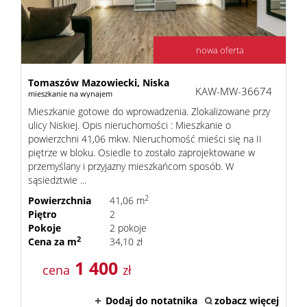
nowa oferta
Tomaszów Mazowiecki,
Niska
KAW-MW-36674
mieszkanie na wynajem
Mieszkanie gotowe do wprowadzenia. Zlokalizowane przy
ulicy Niskiej. Opis nieruchomości : Mieszkanie o
powierzchni 41,06 mkw. Nieruchomość mieści się na II
piętrze w bloku. Osiedle to zostało zaprojektowane w
przemyślany i przyjazny mieszkańcom sposób. W
sąsiedztwie ...
2
Powierzchnia
41,06 m
Piętro
2
Pokoje
2 pokoje
2
Cena za m
34,10 zł
1 400
cena
zł
Dodaj do notatnika
zobacz więcej