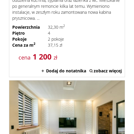
oddzielna kuchnia, sypialnia oraz łazienka z wc. Mieszkanie
po generalnym remoncie kilka lat temu. Wymieniono
instalacje, w zeszłym roku zamontowana nowa kabina
prysznicowa. ...
2
Powierzchnia
32,30 m
Piętro
4
Pokoje
2 pokoje
2
Cena za m
37,15 zł
1 200
cena
zł
Dodaj do notatnika
zobacz więcej