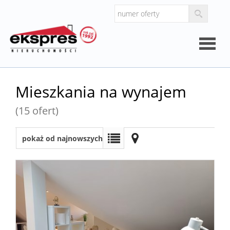
Strona
Mieszkania na wynajem
główna
(15 ofert)
O
pokaż od najnowszych
firmie
Kalkul
Kalkula
kosztó