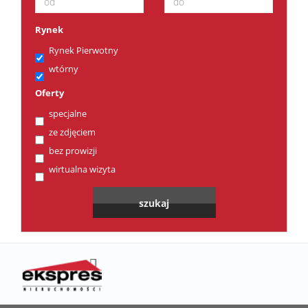
Rynek
Rynek Pierwotny
wtórny
Oferty
specjalne
ze zdjęciem
bez prowizji
wirtualna wizyta