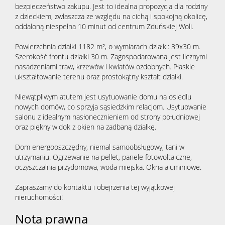
bezpieczeństwo zakupu. Jest to idealna propozycja dla rodziny
z dzieckiem, zwłaszcza ze względu na cichą i spokojną okolicę,
oddaloną niespełna 10 minut od centrum Zduńskiej Woli.
Powierzchnia działki 1182 m², o wymiarach działki: 39x30 m.
Szerokość frontu działki 30 m. Zagospodarowana jest licznymi
nasadzeniami traw, krzewów i kwiatów ozdobnych. Płaskie
ukształtowanie terenu oraz prostokątny kształt działki.
Niewątpliwym atutem jest usytuowanie domu na osiedlu
nowych domów, co sprzyja sąsiedzkim relacjom. Usytuowanie
salonu z idealnym nasłonecznieniem od strony południowej
oraz piękny widok z okien na zadbaną działkę.
Dom energooszczędny, niemal samoobsługowy, tani w
utrzymaniu. Ogrzewanie na pellet, panele fotowoltaiczne,
oczyszczalnia przydomowa, woda miejska. Okna aluminiowe.
Zapraszamy do kontaktu i obejrzenia tej wyjątkowej
nieruchomości!
Nota prawna