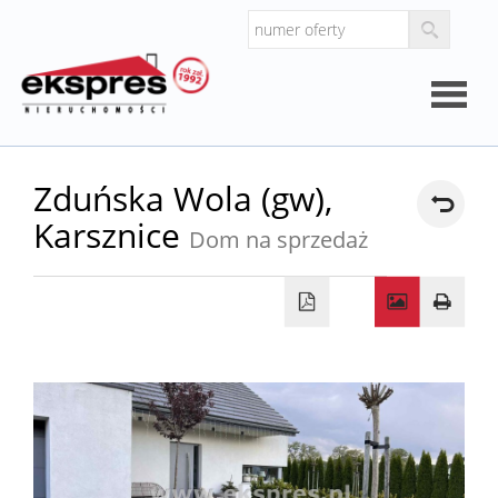
Strona
Zduńska Wola (gw),
Karsznice
główna
Dom na sprzedaż
O
firmie
Kalkul
Kalkula
kosztó