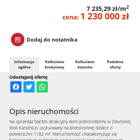
2
7 235,29 zł/m
zarządz
1 230 000 zł
cena:
Zarządz
Dodaj do notatnika
najme
Informacje
Kalkulator
Kalkulator
Podobne
ogólne
kredytowy
kosztów
oferty
Praca
Udostępnij ofertę
Notatn
Opis nieruchomości
Kontak
Na sprzedaż bardzo atrakcyjny dom jednorodzinny w Zduńskiej
Woli-Karsznice, usytuowany na przestronnej działce o
powierzchni 1182 m². Nieruchomość charakteryzuje się