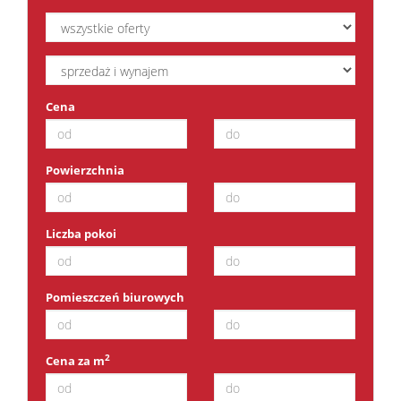
Kalkula
Cena
kredyt
Powierzchnia
Oferta
Liczba pokoi
Usługi
Pomieszczeń biurowych
Admini
i
2
Cena za m