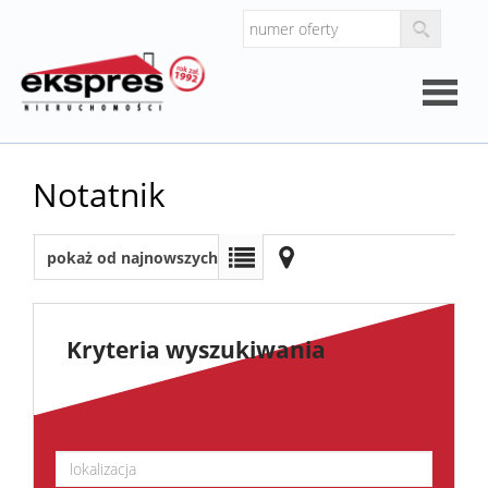
Strona
Notatnik
główna
O
pokaż od najnowszych
firmie
Kalkul
Kryteria wyszukiwania
Kalkula
kosztó