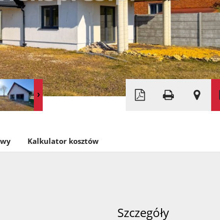
Leaflet
|
©
OpenStreetMap
owy
Kalkulator kosztów
Szczegóły