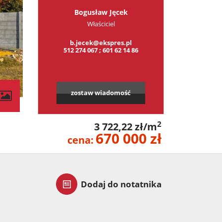
Bogusław Jęcek
Właściciel
b.jecek@ekspres.pl
512 274 067 ; 601 62 14 86
zostaw wiadomość
contributors
2
3 722,22 zł/m
670 000 zł
cena:
Dodaj do notatnika