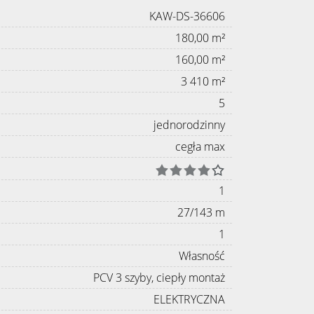
KAW-DS-36606
180,00 m²
160,00 m²
3 410 m²
5
jednorodzinny
cegła max
1
27/143 m
1
Własność
PCV 3 szyby, ciepły montaż
ELEKTRYCZNA