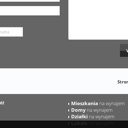
Stro
dź
Mieszkania
na wynajem
Domy
na wynajem
Działki
na wynajem
Lokale
na wynajem