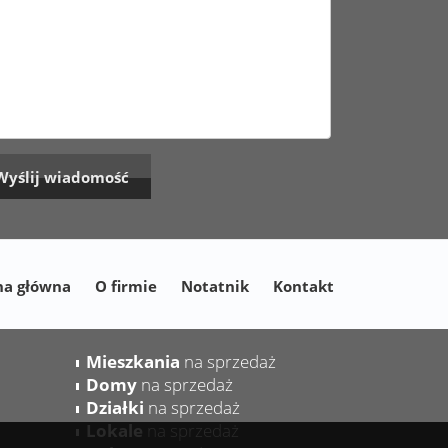
na główna
O firmie
Notatnik
Kontakt
Mieszkania
na sprzedaż
Domy
na sprzedaż
Działki
na sprzedaż
Lokale
na sprzedaż