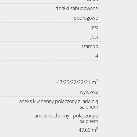
działki zabudowane
podłogowe
jest
jest
szambo
4
2
47/23/22/22/21 m
wylewka
aneks kuchenny połączony z jadalnią
i salonem
aneks kuchenny - połączony z
salonem
2
47,60 m