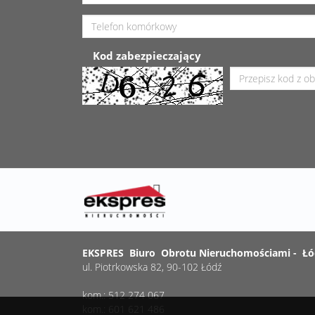
Kod zabezpieczający
EKSPRES Biuro Obrotu Nieruchomościami - Łó
ul. Piotrkowska 82, 90-102 Łódź
kom.: 512 274 067
kom.: 601 621 486