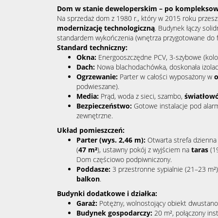
Dom w stanie deweloperskim – po kompleksowe
Na sprzedaż dom z 1980 r., który w 2015 roku przes
modernizację technologiczną
. Budynek łączy sol
standardem wykończenia (wnętrza przygotowane do f
Standard techniczny:
Okna:
Energooszczędne PCV, 3-szybowe (kolor
Dach:
Nowa blachodachówka, doskonała izola
Ogrzewanie:
Parter w całości wyposażony w
podwieszane).
Media:
Prąd, woda z sieci, szambo,
światłow
Bezpieczeństwo:
Gotowe instalacje pod alarm
zewnętrzne.
Układ pomieszczeń:
Parter (wys. 2,46 m):
Otwarta strefa dzienn
(
47 m²
), ustawny pokój z wyjściem na
taras
(19
Dom częściowo podpiwniczony.
Poddasze:
3 przestronne sypialnie (21–23 m²)
balkon
.
Budynki dodatkowe i działka:
Garaż:
Potężny, wolnostojący obiekt dwustan
Budynek gospodarczy:
20 m², połączony ins