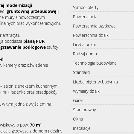
j modernizacji
Symbol oferty
zedł
gruntowną przebudowę i
Powierzchnia
idne mury z nowoczesnym
inalnych prac wykończeniowych).
Powierzchnia użytkowa
 antracyt).
Powierzchnia działki
cja poddasza
pianą PUR
.
Liczba pokoi
ogrzewanie podłogowe
(sufity
Rodzaj domu
ód
.
Technologia budowlana
, kamery oraz oświetlenie
Standard
Liczba pięter w budynku
a – salon z aneksem kuchennym
Wymiary działki
 m²), łazienka oraz przedpokój.
Garaż
, w tym jedna z wyjściem na
Stan prawny
Okna
owiskowy o pow.
70 m²
.
Instalacje
talacją grzewczą z domem (idealny