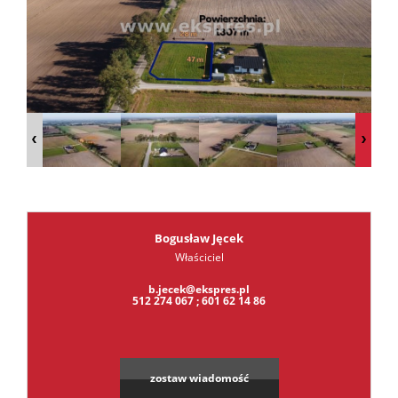
Kalkula
kredyt
Oferta
Usługi
Bogusław Jęcek
Właściciel
Leaflet
|
©
OpenStreetMap
contributors
b.jecek@ekspres.pl
Admini
512 274 067 ; 601 62 14 86
i
zostaw wiadomość