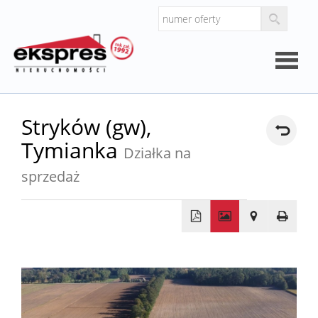
Strona
Stryków (gw),
Tymianka
główna
Działka na
O
sprzedaż
firmie
Kalkul
+
Kalkula
−
kosztó