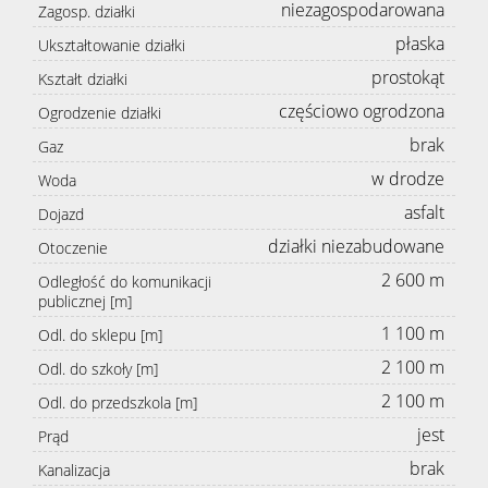
niezagospodarowana
Zagosp. działki
płaska
Ukształtowanie działki
prostokąt
Kształt działki
częściowo ogrodzona
Ogrodzenie działki
brak
Gaz
w drodze
Woda
asfalt
Dojazd
działki niezabudowane
Otoczenie
2 600 m
Odległość do komunikacji
publicznej [m]
1 100 m
Odl. do sklepu [m]
2 100 m
Odl. do szkoły [m]
2 100 m
Odl. do przedszkola [m]
jest
Prąd
brak
Kanalizacja