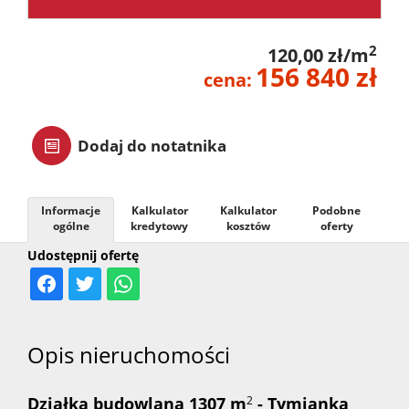
zarządz
2
120,00 zł/m
156 840 zł
cena:
Zarządz
Dodaj do notatnika
najme
Informacje
Kalkulator
Kalkulator
Podobne
Praca
ogólne
kredytowy
kosztów
oferty
Udostępnij ofertę
Notatn
Kontak
Opis nieruchomości
Działka budowlana 1307 m
2
- Tymianka