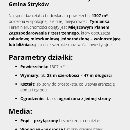
Gmina Stryków
Na sprzedaż działka budowlana o powierzchni
1307 m²
,
położona w spokojnej, zielonej miejscowości
Tymianka
.
Teren nieruchomości objęty jest
Miejscowym Planem
Zagospodarowania Przestrzennego
, który dopuszcza
zabudowę mieszkaniową jednorodzinną – wolnostojącą
lub bliźniaczą
, co daje szerokie możliwości inwestycyjne.
Parametry działki:
Powierzchnia:
1307 m²
Wymiary:
ok.
28 m szerokości
×
47 m długości
Kształt:
zbliżony do prost
okąta, co ułatwia aranżację
domu i ogrodu
Ogrodzenie:
działka
ogrodzona z jednej strony
Media:
Prąd – przyłączony
bezpośrednio do działki
Wodociąg – w drodze
tuż przy granicy działki