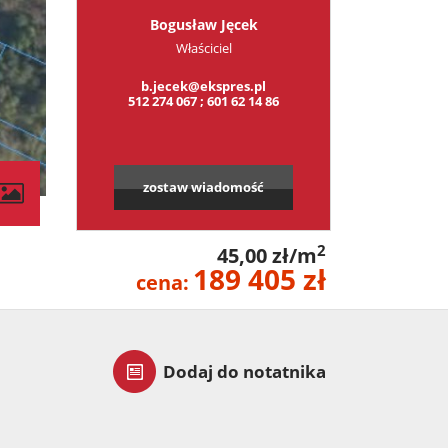
Bogusław Jęcek
Właściciel
b.jecek@ekspres.pl
512 274 067 ; 601 62 14 86
zostaw wiadomość
2
45,00 zł/m
189 405 zł
cena:
Dodaj do notatnika