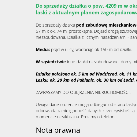
Do sprzedaży działka o pow. 4209 m w ok
łaski z aktualnym planem zagospodarow
Do sprzedaży działka
pod zabudowę mieszkaniową
57 m x ok. 74 m, prostokątna. Dojazd drogą szutrową
niezabudowana. Działka z licznymi nasadzeniami - sam
Media:
prąd w ulicy, wodociąg ok 150 m od działki.
W sąsiedztwie
inne działki niezabudowane, domy mie
Działka położona ok. 5 km od Wodzierad, ok. 11 
Łasku, ok. 20 km od Pabianic, ok. 30 km od Łodzi. 
ZAPRASZAMY DO OBEJRZENIA NIERUCHOMOŚCI.
Uwaga dane o ofercie mogą odbiegać od stanu faktyc
odpowiada za niezgodność danych z rzeczywistością
momencie nieaktualna. Prosimy o telefon.
Nota prawna