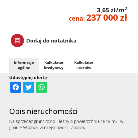
zarządz
2
3,65 zł/m
237 000 zł
cena:
Zarządz
Dodaj do notatnika
najme
Informacje
Kalkulator
Kalkulator
ogólne
kredytowy
kosztów
Praca
Udostępnij ofertę
Notatn
Opis nieruchomości
Kontak
Na sprzedaż grunt rolno - leśny o powierzchni 64848 m2 w
gminie Widawa, w miejscowości Zborów.