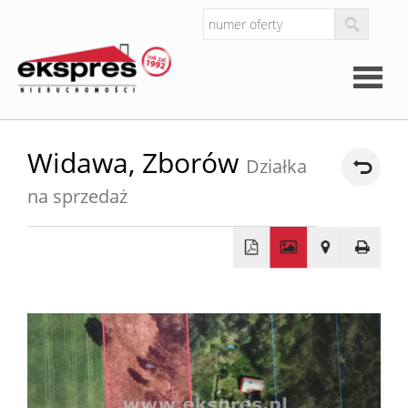
Strona
Widawa,
Zborów
Działka
główna
na sprzedaż
O
firmie
Kalkul
+
−
Kalkula
kosztó