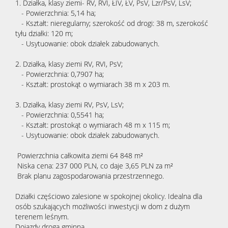
1. Działka, klasy ziemi- RV, RVI, ŁIV, ŁV, PsV, Lzr/PsV, LsV;
- Powierzchnia: 5,14 ha;
- Kształt: nieregularny; szerokość od drogi: 38 m, szerokość
tyłu działki: 120 m;
- Usytuowanie: obok działek zabudowanych.
2. Działka, klasy ziemi RV, RVI, PsV;
- Powierzchnia: 0,7907 ha;
- Kształt: prostokąt o wymiarach 38 m x 203 m.
3. Działka, klasy ziemi RV, PsV, LsV;
- Powierzchnia: 0,5541 ha;
- Kształt: prostokąt o wymiarach 48 m x 115 m;
- Usytuowanie: obok działek zabudowanych.
Powierzchnia całkowita ziemi 64 848 m²
Niska cena: 237 000 PLN, co daje 3,65 PLN za m²
Brak planu zagospodarowania przestrzennego.
Działki częściowo zalesione w spokojnej okolicy. Idealna dla
osób szukających możliwości inwestycji w dom z dużym
terenem leśnym.
Dojazdy drogą gminną.