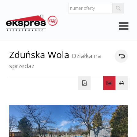
Strona
Zduńska Wola
Działka na
główna
sprzedaż
O
firmie
Kalkul
Kalkula
kosztó