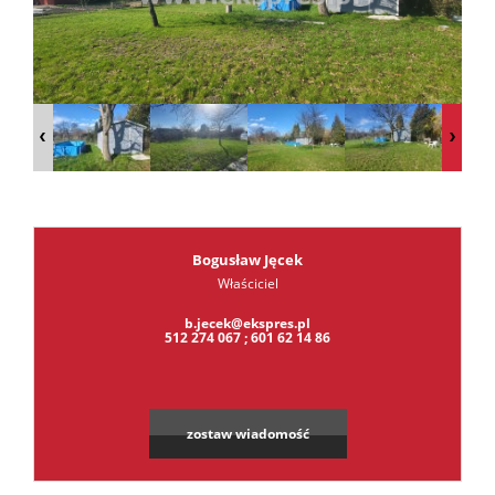
Kalkula
kredyt
Oferta
Bogusław Jęcek
Właściciel
Usługi
b.jecek@ekspres.pl
512 274 067 ; 601 62 14 86
Admini
zostaw wiadomość
i