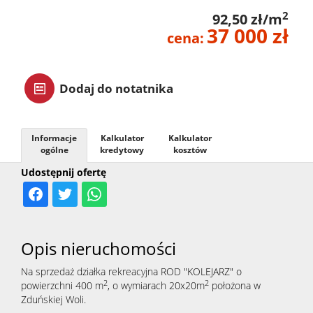
2
92,50 zł/m
zarządz
37 000 zł
cena:
Zarządz
Dodaj do notatnika
najme
Informacje
Kalkulator
Kalkulator
ogólne
kredytowy
kosztów
Praca
Udostępnij ofertę
Notatn
Opis nieruchomości
Kontak
Na sprzedaż działka rekreacyjna ROD "KOLEJARZ" o
2
2
powierzchni 400 m
, o wymiarach 20x20m
położona w
Zduńskiej Woli.