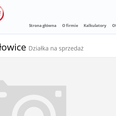
Strona główna
O firmie
Kalkulatory
O
łowice
Działka na sprzedaż