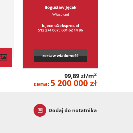
Bogusław Jęcek
Właściciel
b.jecek@ekspres.pl
512 274 067 ; 601 62 14 86
zostaw wiadomość
2
99,89 zł/m
5 200 000 zł
cena:
Dodaj do notatnika