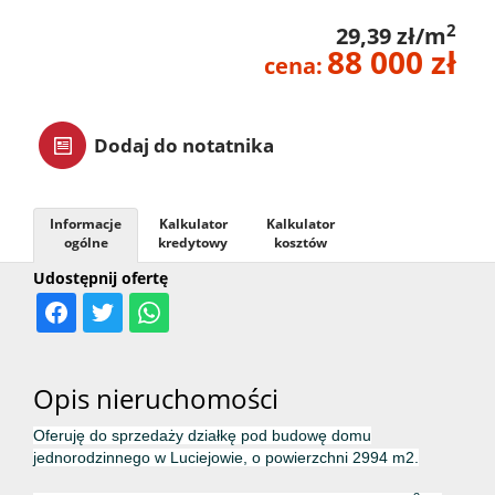
zarządz
2
29,39 zł/m
88 000 zł
cena:
Zarządz
Dodaj do notatnika
najme
Informacje
Kalkulator
Kalkulator
ogólne
kredytowy
kosztów
Praca
Udostępnij ofertę
Notatn
Opis nieruchomości
Kontak
Oferuję do sprzedaży działkę pod budowę domu
jednorodzinnego w Luciejowie,
o powierzchni 2994 m2.