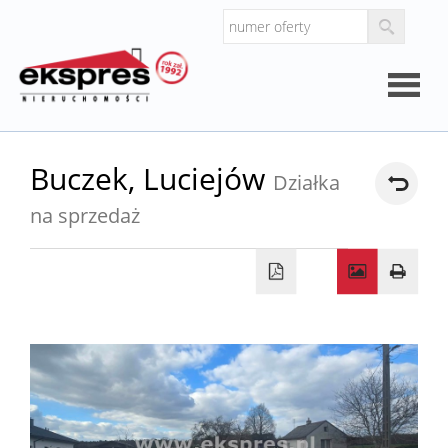
Strona
Buczek,
Luciejów
Działka
główna
na sprzedaż
O
firmie
Kalkul
Kalkula
kosztó