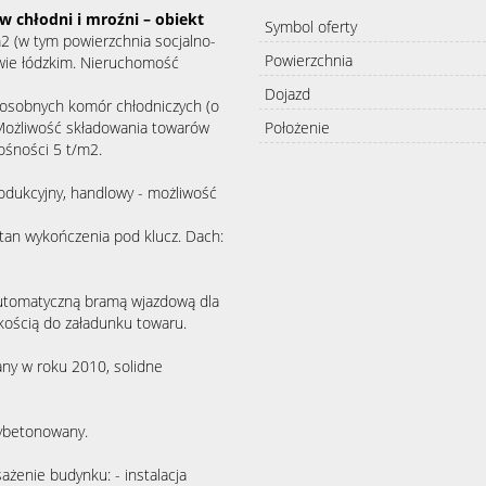
w chłodni i mroźni – obiekt
Symbol oferty
2 (w tym powierzchnia socjalno-
Powierzchnia
wie łódzkim. Nieruchomość
Dojazd
6 osobnych komór chłodniczych (o
Możliwość składowania towarów
Położenie
ośności 5 t/m2.
rodukcyjny, handlowy - możliwość
tan wykończenia pod klucz. Dach:
automatyczną bramą wjazdową dla
ością do załadunku towaru.
ny w roku 2010, solidne
wybetonowany.
żenie budynku: - instalacja