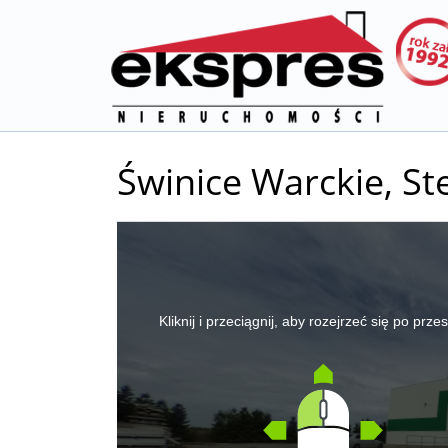
Świnice Warckie,
St
+
−