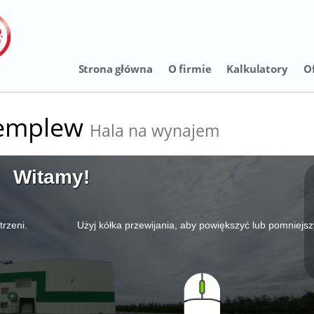
Strona główna
O firmie
Kalkulatory
O
emplew
Hala na wynajem