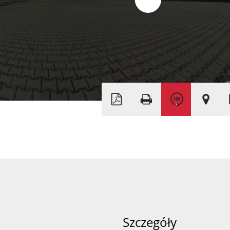
Leaflet
|
©
OpenStreetMap
Szczegóły