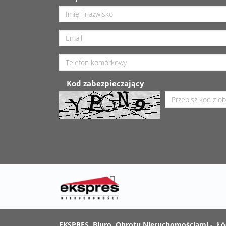
Kod zabezpieczający
EKSPRES Biuro Obrotu Nieruchomościami - Łó