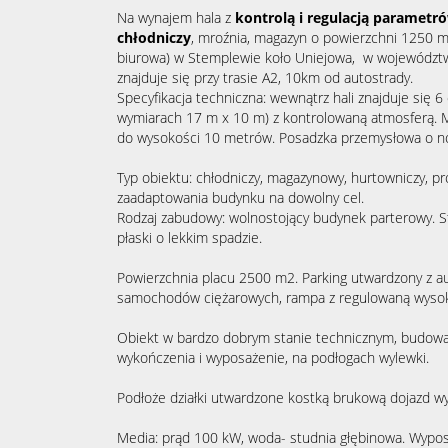
Na wynajem hala z
kontrolą i regulacją parametró
chłodniczy
, mroźnia, magazyn o powierzchni 1250 m
biurowa) w Stemplewie koło Uniejowa, w województ
znajduje się przy trasie A2, 10km od autostrady.
Specyfikacja techniczna: wewnątrz hali znajduje się 
wymiarach 17 m x 10 m) z kontrolowaną atmosferą. 
do wysokości 10 metrów. Posadzka przemysłowa o n
Typ obiektu: chłodniczy, magazynowy, hurtowniczy, p
zaadaptowania budynku na dowolny cel.
Rodzaj zabudowy: wolnostojący budynek parterowy. S
płaski o lekkim spadzie.
Powierzchnia placu 2500 m2. Parking utwardzony z 
samochodów ciężarowych, rampa z regulowaną wysok
Obiekt w bardzo dobrym stanie technicznym, budowa
wykończenia i wyposażenie, na podłogach wylewki.
Podłoże działki utwardzone kostką brukową dojazd 
Media: prąd 100 kW, woda- studnia głębinowa. Wyposa