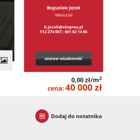
Bogusław Jęcek
Właściciel
b.jecek@ekspres.pl
512 274 067 ; 601 62 14 86
zostaw wiadomość
contributors
2
0,00 zł/m
40 000 zł
cena:
Dodaj do notatnika