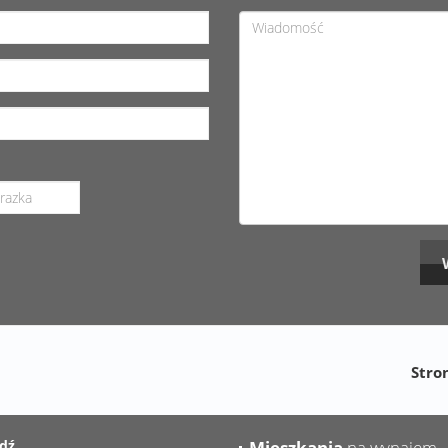
Stro
dź
Mieszkania
na wynajem