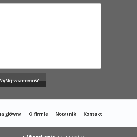
na główna
O firmie
Notatnik
Kontakt
Mieszkania
na sprzedaż