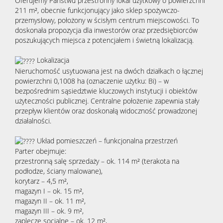
Oferujemy Państwu przestronny lokal użytkowy o powierzchni
211 m², obecnie funkcjonujący jako sklep spożywczo-
przemysłowy, położony w ścisłym centrum miejscowości. To
doskonała propozycja dla inwestorów oraz przedsiębiorców
poszukujących miejsca z potencjałem i świetną lokalizacją.
Lokalizacja
Nieruchomość usytuowana jest na dwóch działkach o łącznej
powierzchni 0,1008 ha (oznaczenie użytku: Bi) – w
bezpośrednim sąsiedztwie kluczowych instytucji i obiektów
użyteczności publicznej. Centralne położenie zapewnia stały
przepływ klientów oraz doskonałą widoczność prowadzonej
działalności.
Układ pomieszczeń – funkcjonalna przestrzeń
Parter obejmuje:
przestronną salę sprzedaży – ok. 114 m² (terakota na
podłodze, ściany malowane),
korytarz – 4,5 m²,
magazyn I – ok. 15 m²,
magazyn II – ok. 11 m²,
magazyn III – ok. 9 m²,
zaplecze socjalne – ok. 12 m²,