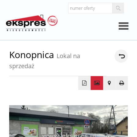
Strona
Konopnica
Lokal na
główna
sprzedaż
O
firmie
Kalkul
+
−
Kalkula
kosztó