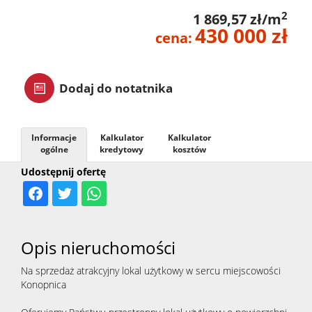
2
1 869,57 zł/m
zarządz
430 000 zł
cena:
Zarządz
Dodaj do notatnika
najme
Informacje
Kalkulator
Kalkulator
ogólne
kredytowy
kosztów
Praca
Udostępnij ofertę
Notatn
Opis nieruchomości
Kontak
Na sprzedaż atrakcyjny lokal użytkowy w sercu miejscowości
Konopnica