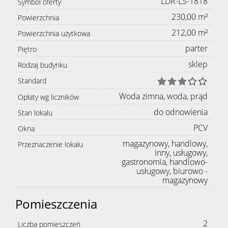
LDR-LS-1818
Symbol oferty
230,00 m²
Powierzchnia
212,00 m²
Powierzchnia użytkowa
parter
Piętro
sklep
Rodzaj budynku
Standard
Woda zimna, woda, prąd
Opłaty wg liczników
do odnowienia
Stan lokalu
PCV
Okna
magazynowy, handlowy,
Przeznaczenie lokalu
inny, usługowy,
gastronomia, handlowo-
usługowy, biurowo -
magazynowy
Pomieszczenia
2
Liczba pomieszczeń