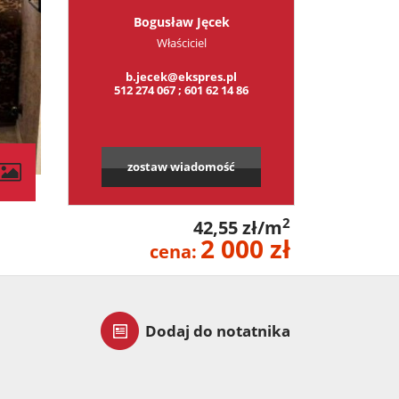
Bogusław Jęcek
Właściciel
b.jecek@ekspres.pl
512 274 067 ; 601 62 14 86
zostaw wiadomość
2
42,55 zł/m
2 000 zł
cena:
Dodaj do notatnika