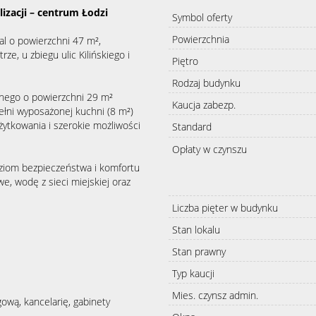
izacji – centrum Łodzi
Symbol oferty
Powierzchnia
al o powierzchni 47 m²,
ze, u zbiegu ulic Kilińskiego i
Piętro
Rodzaj budynku
wnego o powierzchni 29 m²
Kaucja zabezp.
pełni wyposażonej kuchni (8 m²)
żytkowania i szerokie możliwości
Standard
Opłaty w czynszu
ziom bezpieczeństwa i komfortu
, wodę z sieci miejskiej oraz
Liczba pięter w budynku
Stan lokalu
Stan prawny
Typ kaucji
Mies. czynsz admin.
gową, kancelarię, gabinety