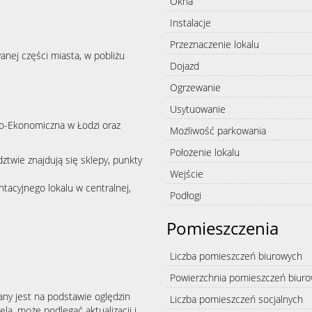
Okna
Instalacje
Przeznaczenie lokalu
nej części miasta, w pobliżu
Dojazd
Ogrzewanie
Usytuowanie
no-Ekonomiczna w Łodzi oraz
Możliwość parkowania
Położenie lokalu
ztwie znajdują się sklepy, punkty
Wejście
ntacyjnego lokalu w centralnej,
Podłogi
Pomieszczenia
Liczba pomieszczeń biurowych
Powierzchnia pomieszczeń biur
any jest na podstawie oględzin
Liczba pomieszczeń socjalnych
la, może podlegać aktualizacji i