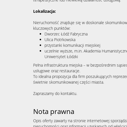
Lokalizacja:
Nieruchomość znajduje się w doskonale skomunikowa
kluczowych punktów:
Dworzec Łódź Fabryczna
Ulica Piotrkowska
przystanki komunikacji miejskiej
uczelnie wyższe, m.in. Akademia Humanistycz
Uniwersytet Łódzki
Pełna infrastruktura miejska – w bezpośrednim sąsied
usługowe oraz restauracje.
To idealna propozycja dla firm poszukujących repreze
świetnie skomunikowanej części miasta.
Zapraszamy do kontaktu.
Nota prawna
Opis oferty zawarty na stronie internetowej sporządz
nieruchomości oraz informacji uzyskanych od właścicie