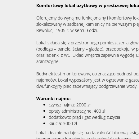
Komfortowy lokal użytkowy w prestiżowej lokal
Oferujemy do wynajmu funkcjonalny i komfortowy lok
zlokalizowany w zadbanej kamienicy na pierwszym piętr
Rewolucji 1905 r. w sercu Łodzi.
Lokal składa się z przestronnego pomieszczenia głó
(podłoga – panele, ściany – gładzie), przedpokoju, w 
oraz łazienki z WC. Układ wnętrza zapewnia wygodę u
aranżacyjne.
Budynek jest monitorowany, co znacząco podnosi po
najemców. Lokal wyposażony jest w ogrzewanie gazowe
dwufunkcyjny piec zapewniający podgrzewanie wody.
Warunki najmu:
czynsz najmu: 2000 zł
opłaty administracyjne: 400 zł
dodatkowo: prąd i gaz według zużycia
kaucja: 3000 zł
Lokal idealnie nadaje się na działalność biurową, księ
terapeutyczne lub niewielką działalność usługową.