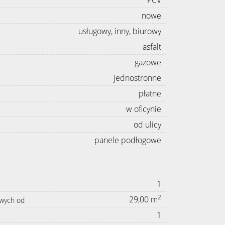
nowe
usługowy, inny, biurowy
asfalt
gazowe
jednostronne
płatne
w oficynie
od ulicy
panele podłogowe
1
2
29,00 m
owych od
1