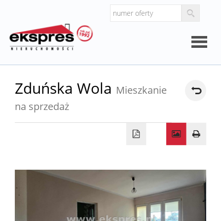
Strona
Zduńska Wola
Mieszkanie
główna
na sprzedaż
O
firmie
Kalkul
Kalkula
kosztó