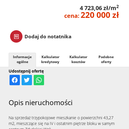
2
4 723,06 zł/m
zarządz
220 000 zł
cena:
Zarządz
Dodaj do notatnika
najme
Informacje
Kalkulator
Kalkulator
Podobne
ogólne
kredytowy
kosztów
oferty
Praca
Udostępnij ofertę
Notatn
Opis nieruchomości
Kontak
Na sprzedaż trzypokojowe mieszkanie o powierzchni 43,27
m2, mieszczące się na IV i ostatnim piętrze bloku w samym