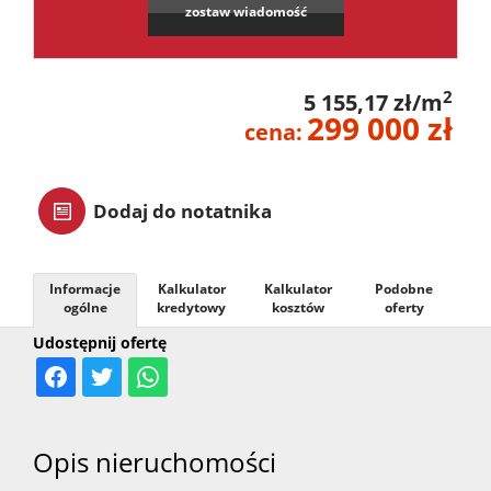
zostaw wiadomość
zarządz
2
5 155,17 zł/m
Zarządz
299 000 zł
cena:
najme
Dodaj do notatnika
Praca
Informacje
Kalkulator
Kalkulator
Podobne
ogólne
kredytowy
kosztów
oferty
Notatn
Udostępnij ofertę
Kontak
Opis nieruchomości