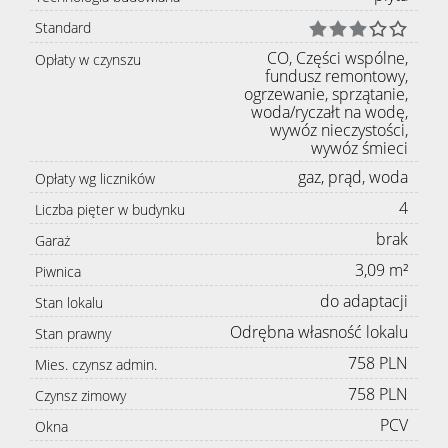
Standard
CO, Części wspólne,
Opłaty w czynszu
fundusz remontowy,
ogrzewanie, sprzątanie,
woda/ryczałt na wodę,
wywóz nieczystości,
wywóz śmieci
gaz, prąd, woda
Opłaty wg liczników
4
Liczba pięter w budynku
brak
Garaż
3,09 m²
Piwnica
do adaptacji
Stan lokalu
Odrębna własność lokalu
Stan prawny
758 PLN
Mies. czynsz admin.
758 PLN
Czynsz zimowy
PCV
Okna