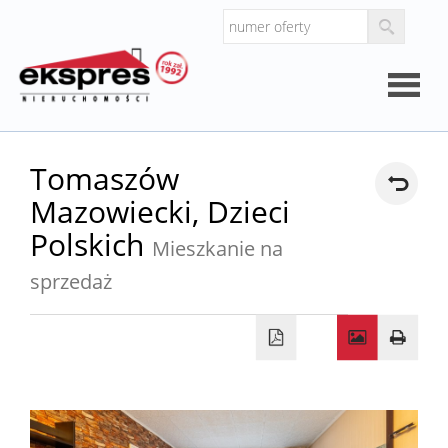
Strona
Tomaszów
Mazowiecki,
Dzieci
główna
O
Polskich
Mieszkanie na
sprzedaż
firmie
Kalkul
Kalkula
kosztó