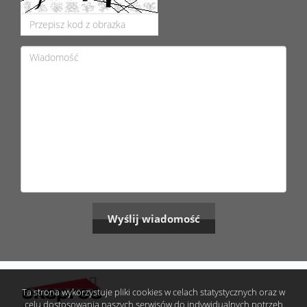
Ta strona wykorzystuje pliki cookies w celach statystycznych oraz w
celu dostosowania naszych serwisów do indywidualnych potrzeb