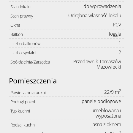
do wprowadzenia
Stan lokalu
Odrębna własność lokalu
Stan prawny
PCV
Okna
loggia
Balkon
1
Liczba balkonów
2
Liczba sypialni
Przodownik Tomaszów
Spółdzielnia/Zarządca
Mazowiecki
Pomieszczenia
2
22/9 m
Powierzchnia pokoi
panele podłogowe
Podłogi pokoi
umeblowana i
Typ kuchni
wyposażona
jasna z oknem
Rodzaj kuchni
2