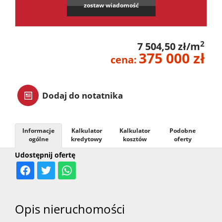
zostaw wiadomość
zarządz
2
7 504,50 zł/m
Zarządz
375 000 zł
cena:
najme
Dodaj do notatnika
Praca
Informacje
Kalkulator
Kalkulator
Podobne
ogólne
kredytowy
kosztów
oferty
Notatn
Udostępnij ofertę
Kontak
Opis nieruchomości