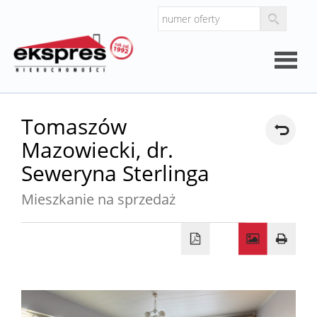
Strona
Tomaszów
Mazowiecki,
dr.
główna
O
Seweryna Sterlinga
Mieszkanie na sprzedaż
firmie
Kalkul
Kalkula
kosztó