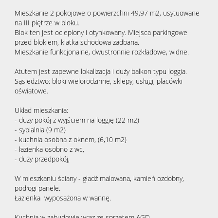
Mieszkanie 2 pokojowe o powierzchni 49,97 m2, usytuowane
na III piętrze w bloku.
Blok ten jest ocieplony i otynkowany. Miejsca parkingowe
przed blokiem, klatka schodowa zadbana.
Mieszkanie funkcjonalne, dwustronnie rozkładowe, widne.
Atutem jest zapewne lokalizacja i duży balkon typu loggia.
Sąsiedztwo: bloki wielorodzinne, sklepy, usługi, placówki
oświatowe.
Układ mieszkania:
- duży pokój z wyjściem na loggię (22 m2)
- sypialnia (9 m2)
- kuchnia osobna z oknem, (6,10 m2)
- łazienka osobno z wc,
- duży przedpokój,
W mieszkaniu ściany - gładź malowana, kamień ozdobny,
podłogi panele.
Łazienka wyposażona w wannę.
Kuchnia w zabudowie wraz ze sprzętem AGD.