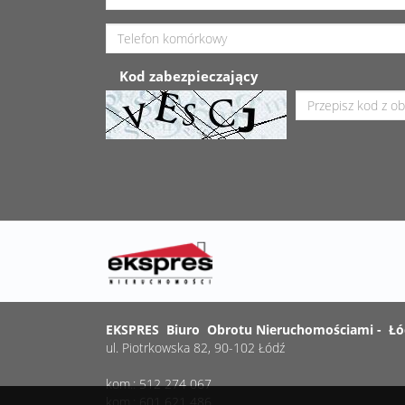
Kod zabezpieczający
EKSPRES Biuro Obrotu Nieruchomościami - Łó
ul. Piotrkowska 82, 90-102 Łódź
kom.: 512 274 067
kom.: 601 621 486