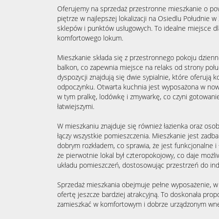
Oferujemy na sprzedaż przestronne mieszkanie o pow
piętrze w najlepszej lokalizacji na Osiedlu Południe w
sklepów i punktów usługowych. To idealne miejsce dl
komfortowego lokum.
Mieszkanie składa się z przestronnego pokoju dzienn
balkon, co zapewnia miejsce na relaks od strony poł
dyspozycji znajdują się dwie sypialnie, które oferują
odpoczynku. Otwarta kuchnia jest wyposażona w no
w tym pralkę, lodówkę i zmywarkę, co czyni gotowani
łatwiejszymi.
W mieszkaniu znajduje się również łazienka oraz osob
łączy wszystkie pomieszczenia. Mieszkanie jest zadba
dobrym rozkładem, co sprawia, że jest funkcjonalne i 
że pierwotnie lokal był czteropokojowy, co daje moż
układu pomieszczeń, dostosowując przestrzeń do ind
Sprzedaż mieszkania obejmuje pełne wyposażenie, w 
ofertę jeszcze bardziej atrakcyjną. To doskonała propo
zamieszkać w komfortowym i dobrze urządzonym wnętr