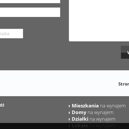
Stro
dź
Mieszkania
na wynajem
Domy
na wynajem
Działki
na wynajem
Lokale
na wynajem