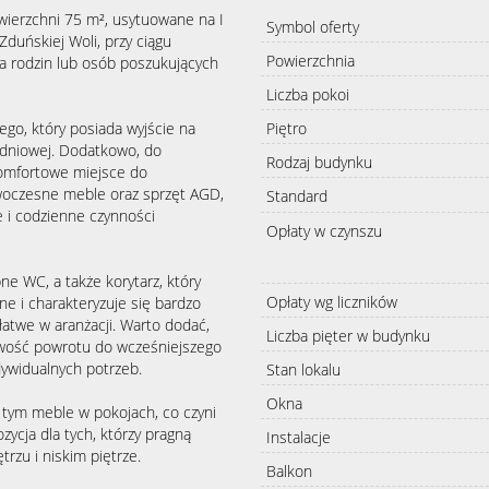
ierzchni 75 m², usytuowane na I
Symbol oferty
 Zduńskiej Woli, przy ciągu
Powierzchnia
a rodzin lub osób poszukujących
Liczba pokoi
ego, który posiada wyjście na
Piętro
udniowej. Dodatkowo, do
Rodzaj budynku
 komfortowe miejsce do
woczesne meble oraz sprzęt AGD,
Standard
e i codzienne czynności
Opłaty w czynszu
ne WC, a także korytarz, który
Opłaty wg liczników
ne i charakteryzuje się bardzo
łatwe w aranżacji. Warto dodać,
Liczba pięter w budynku
liwość powrotu do wcześniejszego
ywidualnych potrzeb.
Stan lokalu
Okna
tym meble w pokojach, co czyni
zycja dla tych, którzy pragną
Instalacje
zu i niskim piętrze.
Balkon