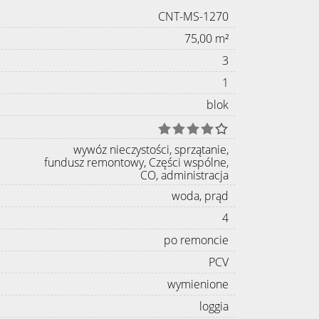
CNT-MS-1270
75,00 m²
3
1
blok
wywóz nieczystości, sprzątanie,
fundusz remontowy, Części wspólne,
CO, administracja
woda, prąd
4
po remoncie
PCV
wymienione
loggia