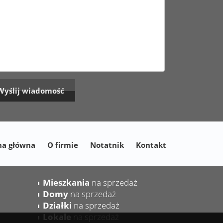
na główna
O firmie
Notatnik
Kontakt
Mieszkania
na sprzedaż
Domy
na sprzedaż
Działki
na sprzedaż
Lokale
na sprzedaż