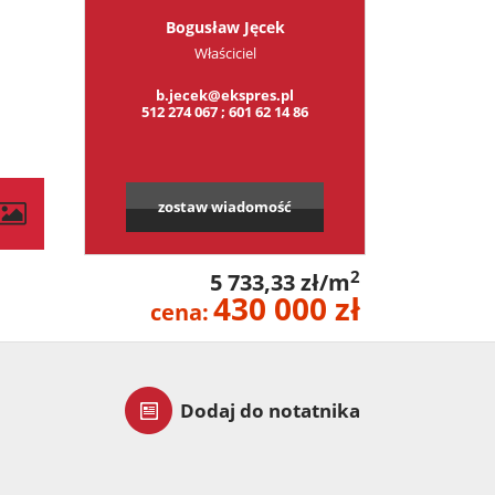
Bogusław Jęcek
Właściciel
b.jecek@ekspres.pl
512 274 067 ; 601 62 14 86
zostaw wiadomość
2
5 733,33 zł/m
430 000 zł
cena:
Dodaj do notatnika