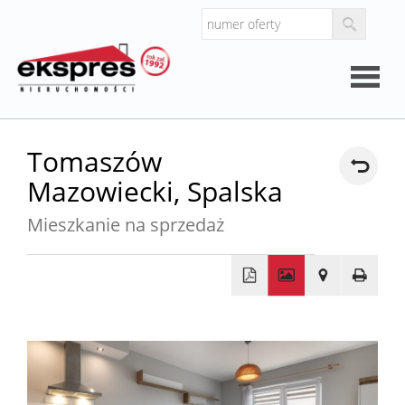
Strona
Tomaszów
Mazowiecki,
Spalska
główna
O
Mieszkanie na sprzedaż
firmie
Kalkul
+
Kalkula
−
kosztó