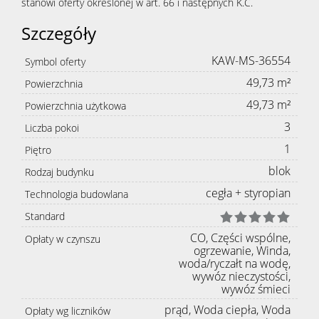
stanowi oferty określonej w art. 66 i następnych K.C.
Szczegóły
KAW-MS-36554
Symbol oferty
49,73 m²
Powierzchnia
49,73 m²
Powierzchnia użytkowa
3
Liczba pokoi
1
Piętro
blok
Rodzaj budynku
cegła + styropian
Technologia budowlana
Standard
CO, Części wspólne,
Opłaty w czynszu
ogrzewanie, Winda,
woda/ryczałt na wodę,
wywóz nieczystości,
wywóz śmieci
prąd, Woda ciepła, Woda
Opłaty wg liczników