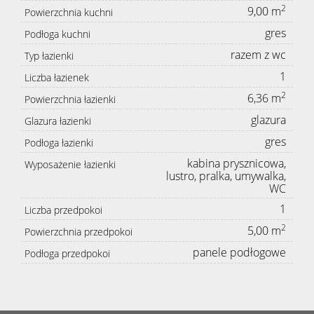
2
9,00 m
Powierzchnia kuchni
gres
Podłoga kuchni
razem z wc
Typ łazienki
1
Liczba łazienek
2
6,36 m
Powierzchnia łazienki
glazura
Glazura łazienki
gres
Podłoga łazienki
kabina prysznicowa,
Wyposażenie łazienki
lustro, pralka, umywalka,
WC
1
Liczba przedpokoi
2
5,00 m
Powierzchnia przedpokoi
panele podłogowe
Podłoga przedpokoi