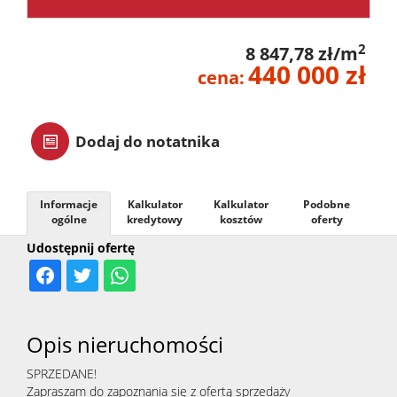
zarządz
2
8 847,78 zł/m
440 000 zł
cena:
Zarządz
Dodaj do notatnika
najme
Informacje
Kalkulator
Kalkulator
Podobne
Praca
ogólne
kredytowy
kosztów
oferty
Udostępnij ofertę
Notatn
Kontak
Opis nieruchomości
SPRZEDANE!
Zapraszam do zapoznania się z ofertą sprzedaży