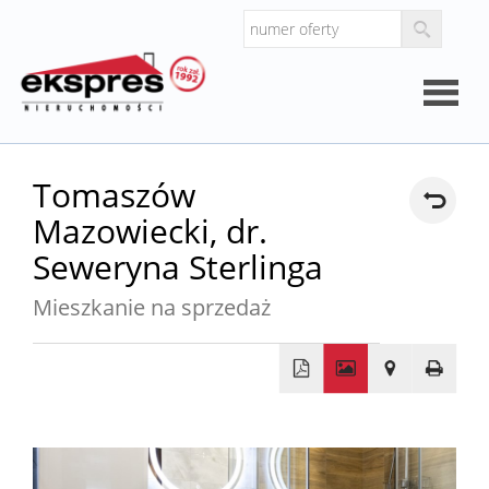
Strona
Tomaszów
Mazowiecki,
dr.
główna
O
Seweryna Sterlinga
Mieszkanie na sprzedaż
firmie
Kalkul
Kalkula
+
−
kosztó