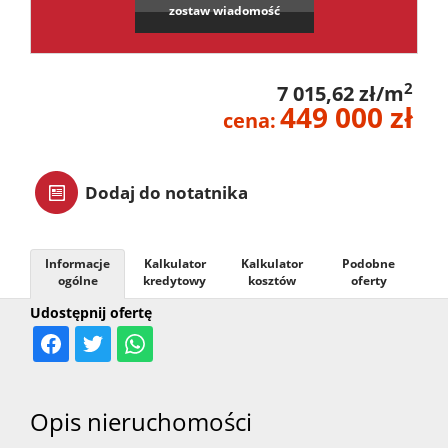
zostaw wiadomość
zarządz
2
7 015,62 zł/m
Zarządz
449 000 zł
cena:
najme
Dodaj do notatnika
Praca
Informacje
Kalkulator
Kalkulator
Podobne
ogólne
kredytowy
kosztów
oferty
Notatn
Udostępnij ofertę
Kontak
Opis nieruchomości