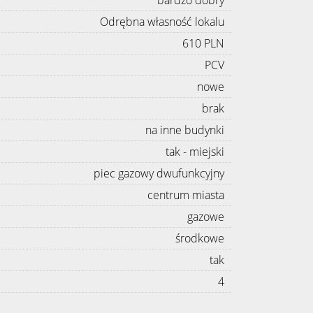
Odrębna własność lokalu
610 PLN
PCV
nowe
brak
na inne budynki
tak - miejski
piec gazowy dwufunkcyjny
centrum miasta
gazowe
środkowe
tak
4