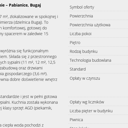
e – Pabianice, Bugaj
Symbol oferty
Powierzchnia
 m², zlokalizowane w spokojnej i
mierza (dzielnica Bugaj). To
Powierzchnia użytkowa
ch komfortowej, gotowej do
emy spacerem w zaledwie 15
Liczba pokoi
Piętro
 wyróżnia się funkcjonalnym
Rodzaj budynku
m. Składa się z przestronnego
Technologia budowlana
ych sypialni (11 m², 12 m², 12,5
 zabudową oraz drzwiami
Standard
nia gospodarczego (3,6 m²).
Opłaty w czynszu
ewnia dobre doświetlenie wnętrz
ndardzie i jest w pełni gotowa
Opłaty wg liczników
ialni. Kuchnia została wykonana
 klasy sprzęt AGD (piekarnik,
Liczba pięter w budynku
Piwnica
 ciepła woda pochodzi z