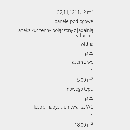
2
32,11,1211,12 m
panele podłogowe
aneks kuchenny połączony z jadalnią
i salonem
widna
gres
razem z wc
1
2
5,00 m
nowego typu
gres
lustro, natrysk, umywalka, WC
1
2
18,00 m