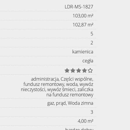
LDR-MS-1827
103,00 m²
102,87 m²
5
2
kamienica
cegła
administracja, Części wspólne,
fundusz remontowy, woda, wywóz
nieczystości, wywóz śmieci, zaliczka
na fundusz remontowy
gaz, prąd, Woda zimna
3
4,00 m²
bardzo dobry