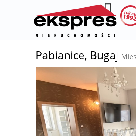
Pabianice,
Bugaj
Mies
+
−