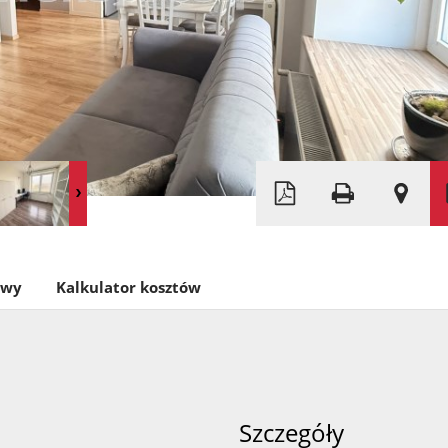
Leaflet
|
©
OpenStreetMap
owy
Kalkulator kosztów
Szczegóły