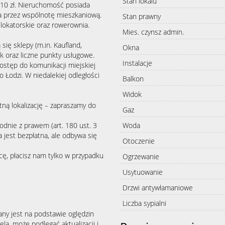
Stan lokalu
610 zł. Nieruchomość posiada
na przez wspólnotę mieszkaniową.
Stan prawny
lokatorskie oraz rowerownia.
Mies. czynsz admin.
 się sklepy (m.in. Kaufland,
Okna
 oraz liczne punkty usługowe.
Instalacje
ostęp do komunikacji miejskiej
 Łodzi. W niedalekiej odległości
Balkon
Widok
tną lokalizację – zapraszamy do
Gaz
Woda
odnie z prawem (art. 180 ust. 3
jest bezpłatna, ale odbywa się
Otoczenie
cę, płacisz nam tylko w przypadku
Ogrzewanie
Usytuowanie
Drzwi antywłamaniowe
Liczba sypialni
any jest na podstawie oględzin
la, może podlegać aktualizacji i