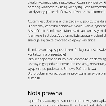
dwufunkcyjnego pieca gazowego. Czynsz wynosi ok. 
odrębną własność z księgą wieczystą i jest zarządza
Do dyspozycji mieszkańców są również dwie komórki 
Atutem jest doskonała lokalizacja – w pobliżu znajdują
Biedronka), centrum handlowe Nowa Tkalnia, ryneczek
Bliskość ulic Zamkowej i Moniuszki zapewnia szybki d
(tramwaje i autobusy), co umożliwia sprawny dojazd do
znajduje się także dworzec kolejowy Pabianice.
To mieszkanie łączy przestrzeń, funkcjonalność i świe
kontaktu i na prezentację!
Jako licencjonowane biuro nieruchomości działamy zg
Ustawy o gospodarce nieruchomościami), prezentacja 
wyłącznie po podpisaniu Umowy Pośrednictwa.
Biuro pobiera wynagrodzenie prowizyjne za swoją pra
sukcesu.
Nota prawna
Opis oferty zawarty na stronie internetowej sporządz
nieruchomości oraz informacji uzyskanych od właścicie