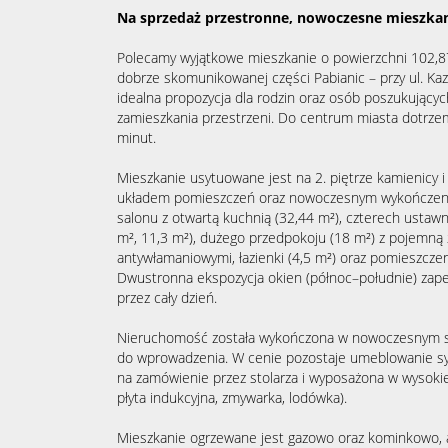
Na sprzedaż przestronne, nowoczesne mieszkani
Polecamy wyjątkowe mieszkanie o powierzchni 102,87
dobrze skomunikowanej części Pabianic – przy ul. Kazi
idealna propozycja dla rodzin oraz osób poszukujący
zamieszkania przestrzeni. Do centrum miasta dotrz
minut.
Mieszkanie usytuowane jest na 2. piętrze kamienicy i
układem pomieszczeń oraz nowoczesnym wykończenie
salonu z otwartą kuchnią (32,44 m²), czterech ustawn
m², 11,3 m²), dużego przedpokoju (18 m²) z pojemną
antywłamaniowymi, łazienki (4,5 m²) oraz pomieszcze
Dwustronna ekspozycja okien (północ–południe) zap
przez cały dzień.
Nieruchomość została wykończona w nowoczesnym sta
do wprowadzenia. W cenie pozostaje umeblowanie syp
na zamówienie przez stolarza i wyposażona w wysokiej
płyta indukcyjna, zmywarka, lodówka).
Mieszkanie ogrzewane jest gazowo oraz kominkowo, a