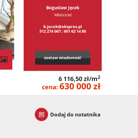
Bogusław Jęcek
Właściciel
b.jecek@ekspres.pl
512 274 067 ; 601 62 14 86
zostaw wiadomość
contributors
2
6 116,50 zł/m
630 000 zł
cena:
Dodaj do notatnika