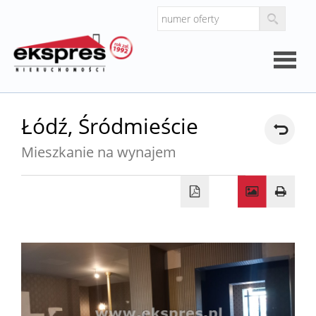
Strona
Łódź,
Śródmieście
główna
Mieszkanie na wynajem
O
firmie
Kalkul
Kalkula
kosztó