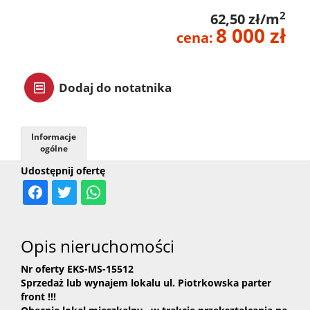
2
62,50 zł/m
zarządz
8 000 zł
cena:
Zarządz
Dodaj do notatnika
najme
Informacje
ogólne
Praca
Udostępnij ofertę
Notatn
Opis nieruchomości
Kontak
Nr oferty EKS-MS-15512
Sprzedaż lub wynajem lokalu ul. Piotrkowska parter
front !!!