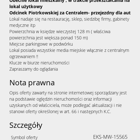
Obecnie lokal mieszkalny , w trakcie przekształcania na
lokal użytkowy
Odcinek Piotrkowskiej za Centralem- przejezdny dla aut
Lokal nadaje się na restaurację, sklep, siedzibę firmy, gabinety
medyczne itp
Powierzchnia w księdze wieczystej 128 m ( właściwa
powierzchnia jest większa ponad 150 m)
Miejcse parkingowe w podwórku
Lokal posiada wszystkie media miejskie włącznie z centralnym
ogrzewaniem !!
Klucze w biurze nieruchomości
Zapraszamy do oglądania
Nota prawna
Opis oferty zawarty na stronie internetowej sporządzany jest
na podstawie oględzin nieruchomości oraz informacji
uzyskanych od właściciela, może podlegać aktualizacji i nie
stanowi oferty określonej w art. 66 i następnych K.C.
Szczegóły
EKS-MW-15565
Symbol oferty