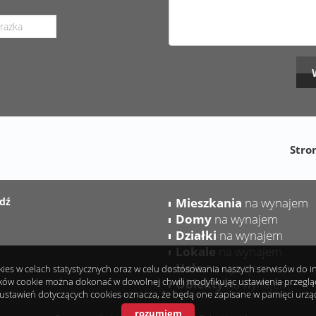
Stro
dź
Mieszkania
na wynajem
Domy
na wynajem
Działki
na wynajem
Lokale
na wynajem
Hale
na wynajem
okies w celach statystycznych oraz w celu dostosowania naszych serwisów do 
ków cookie można dokonać w dowolnej chwili modyfikując ustawienia przeglądar
Obiekty
na wynajem
ustawień dotyczących cookies oznacza, że będą one zapisane w pamięci urzą
rozumiem