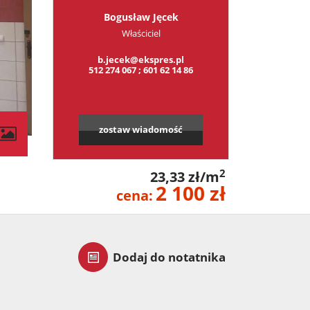
Bogusław Jęcek
Właściciel
b.jecek@ekspres.pl
512 274 067 ; 601 62 14 86
zostaw wiadomość
2
23,33 zł/m
2 100 zł
cena:
Dodaj do notatnika