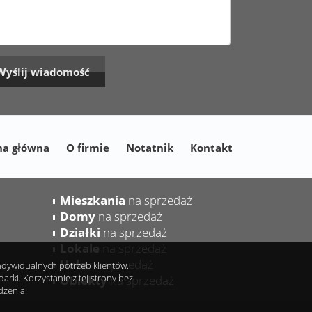
na główna
O firmie
Notatnik
Kontakt
Mieszkania
na sprzedaż
Domy
na sprzedaż
Działki
na sprzedaż
Lokale
na sprzedaż
Hale
na sprzedaż
indywidualnych potrzeb klientów.
ki. Korzystanie z tej strony bez
Obiekty
na sprzedaż
dzenia.