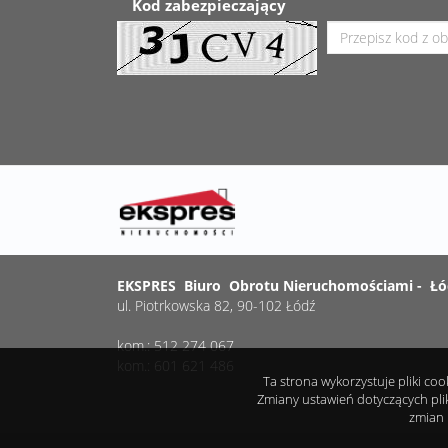
Kod zabezpieczający
EKSPRES Biuro Obrotu Nieruchomościami - Łó
ul. Piotrkowska 82, 90-102 Łódź
kom.: 512 274 067
kom.: 601 621 486
Ta strona wykorzystuje pliki co
Zmiany ustawień dotyczących pli
zmian 