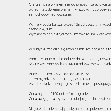
Oferujemy na wynajem nieruchomość - garaż dwustan
ok. 90 m2 z dwiema bramami wjazdowymi, co pozwal
samochodów jednocześnie.
Wymiary budynku: szerokość 13m, długość 7m, wysok
szczycie 4,20m.
Wymiary rolet elektrycznych: szerokość 3m, wysokoś
W budynku znajduje się również miejsce socjalne z toa
Pomieszczenie bardzo dobrze doświetlone, ogrzewane 
Ściany wyłożone płytkami. Kratki odpływowe w posadz
Budynek ocieplony z niezależnym wejściem.
Teren ogrodzony, monitoring, Wi-Fi i alarm.
Przed budynkiem znajduje się kilka miejsc postojowy
Cena najmu 2100 netto /miesięcznie.
Cena uwzględnia czynsz i nie obejmuje m.in. opłat za
Miejsce idealnie nadające się na pranie polerowanie 