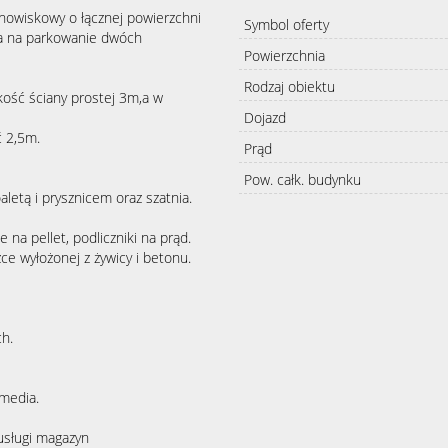
owiskowy o łącznej powierzchni
Symbol oferty
a na parkowanie dwóch
Powierzchnia
Rodzaj obiektu
ość ściany prostej 3m,a w
Dojazd
ć 2,5m.
Prąd
Pow. całk. budynku
letą i prysznicem oraz szatnia.
na pellet, podliczniki na prąd.
ce wyłożonej z żywicy i betonu.
ch.
 media.
usługi magazyn