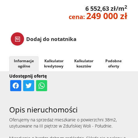
2
6 552,63 zł/m
zarządz
249 000 zł
cena:
Zarządz
Dodaj do notatnika
najme
Informacje
Kalkulator
Kalkulator
Podobne
ogólne
kredytowy
kosztów
oferty
Praca
Udostępnij ofertę
Notatn
Opis nieruchomości
Kontak
Oferujemy na sprzedaż mieszkanie o powierzchni 38m2,
usytuowane na III piętrze w Zduńskiej Woli - Południe.