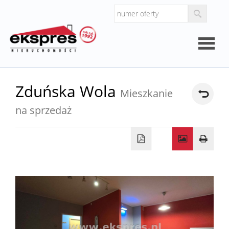
Strona
Zduńska Wola
Mieszkanie
główna
na sprzedaż
O
firmie
Kalkul
Kalkula
kosztó